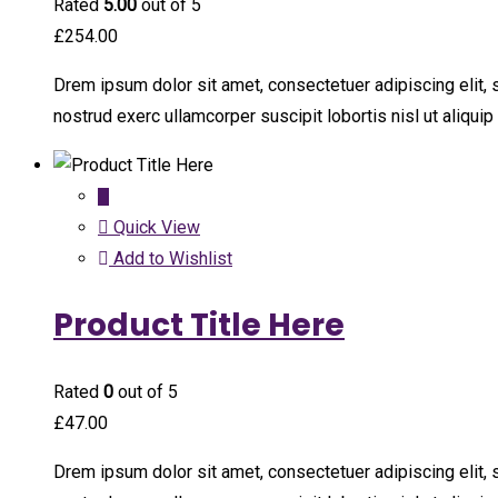
Rated
5.00
out of 5
£
254.00
Drem ipsum dolor sit amet, consectetuer adipiscing elit,
nostrud exerc ullamcorper suscipit lobortis nisl ut aliqu
Quick View
Add to Wishlist
Product Title Here
Rated
0
out of 5
£
47.00
Drem ipsum dolor sit amet, consectetuer adipiscing elit,